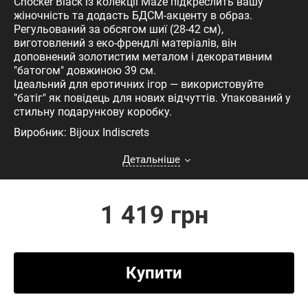
Chocker Black із колекції Maze підкреслить вашу
жіночність та додасть БДСМ-акценту в образ.
Регульований за обсягом шиї (28-42 см),
виготовлений з еко-френдлі матеріалів, він
доповнений золотистим металом і декоративним
"батогом" довжиною 39 см.
Ідеальний для еротичних ігор — використовуйте
"батіг" як повідець для нових відчуттів. Упакований у
стильну подарункову коробку.
Виробник: Bijoux Indiscrets
Детальніше
1 419 грн
Купити