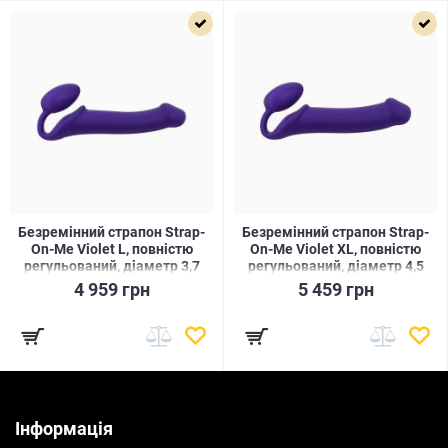
Безремінний страпон Strap-
Безремінний страпон Strap-
On-Me Violet L, повністю
On-Me Violet XL, повністю
регульований, діаметр 3,7
регульований, діаметр 4,5
см
см
4 959 грн
5 459 грн
Інформація