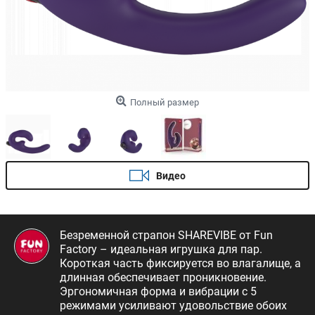
Полный размер
Видео
Безременной страпон SHAREVIBE от Fun
Factory – идеальная игрушка для пар.
Короткая часть фиксируется во влагалище, а
длинная обеспечивает проникновение.
Эргономичная форма и вибрации с 5
режимами усиливают удовольствие обоих