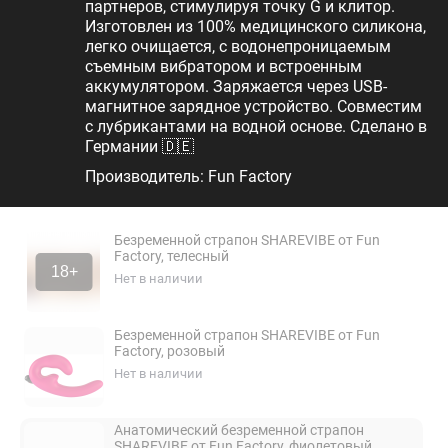
партнеров, стимулируя точку G и клитор.
Изготовлен из 100% медицинского силикона,
легко очищается, с водонепроницаемым
съемным вибратором и встроенным
аккумулятором. Заряжается через USB-
магнитное зарядное устройство. Совместим
с лубрикантами на водной основе. Сделано в
Германии 🇩🇪
Производитель: Fun Factory
Безременной страпон SHAREVIBE от Fun
Factory, телесный
18+
Нет в наличии
Безременной страпон SHAREVIBE от Fun
Factory, розовый
Нет в наличии
Анатомический безременной страпон
SHAREVIBE от Fun Factory, фиолетовый