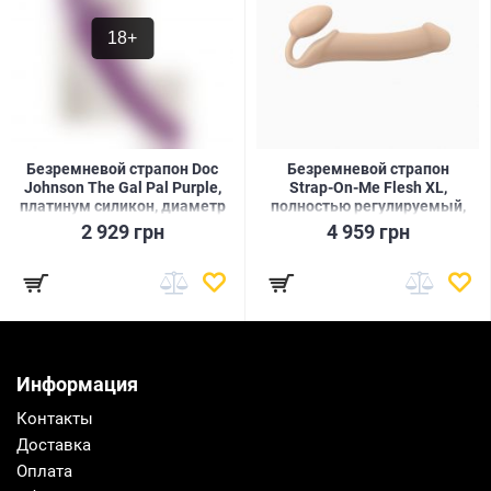
18+
Безремневой страпон Doc
Безремневой страпон
Johnson The Gal Pal Purple,
Strap-On-Me Flesh XL,
платинум силикон, диаметр
полностью регулируемый,
3см
диаметр 4,5см
2 929 грн
4 959 грн
Информация
Контакты
Доставка
Оплата