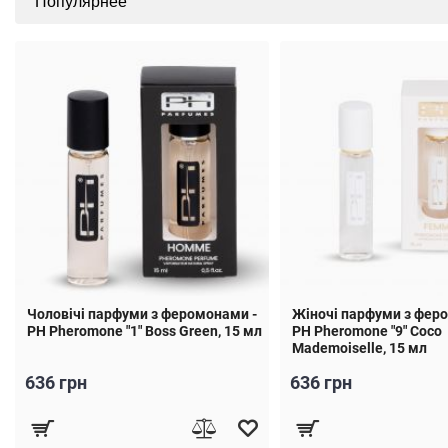
Чоловічі парфуми з феромонами -
Жіночі парфуми з фер
PH Pheromone "1" Boss Green, 15 мл
PH Pheromone "9" Coco
Mademoiselle, 15 мл
636 грн
636 грн