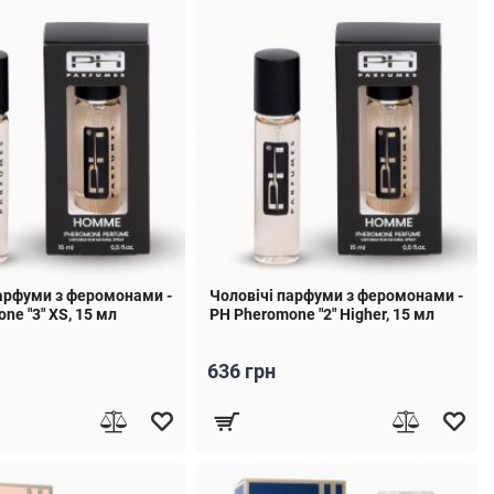
арфуми з феромонами -
Чоловічі парфуми з феромонами -
ne "3" XS, 15 мл
PH Pheromone "2" Higher, 15 мл
636 грн