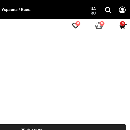
UA
Украина / Киев
RU
0
0
0