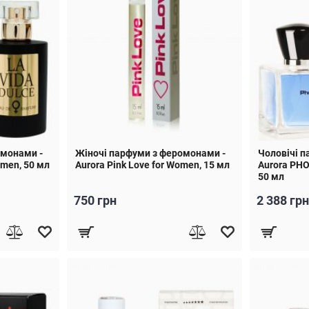
омонами -
Жіночі парфуми з феромонами -
Чоловічі п
omen, 50 мл
Aurora Pink Love for Women, 15 мл
Aurora PHO
50 мл
750 грн
2 388 грн