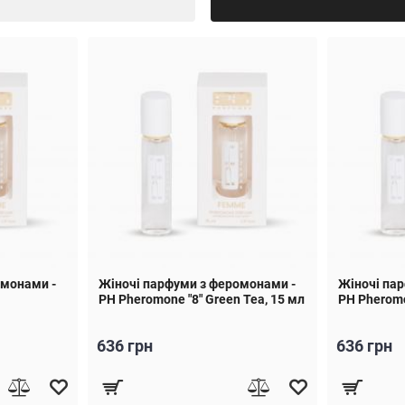
омонами -
Жіночі парфуми з феромонами -
Жіночі па
PH Pheromone "8" Green Tea, 15 мл
PH Pheromo
636 грн
636 грн