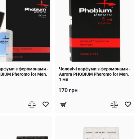
арфуми з феромонами -
Чоловічі парфуми з феромонами -
BIUM Pheromo for Men,
Aurora PHOBIUM Pheromo for Men,
1 мл
170 грн