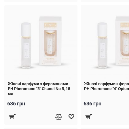
Жіночі парфуми з феромонами -
Жіночі парфуми з фер
PH Pheromone "5" Chanel No 5, 15
PH Pheromone "4" Opium
мл
636 грн
636 грн