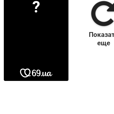
?
Показа
еще