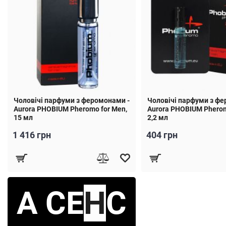
Чоловічі парфуми з феромонами -
Чоловічі парфуми з фе
Aurora PHOBIUM Pheromo for Men,
Aurora PHOBIUM Pherom
15 мл
2,2 мл
1 416 грн
404 грн
А СЕ
Н
С