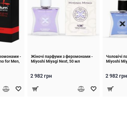
ромонами -
Жіночі парфуми з феромонами -
Чоловічі п
o for Men,
Miyoshi Miyagi Next, 50 мл
Miyoshi Miy
2 982 грн
2 982 грн